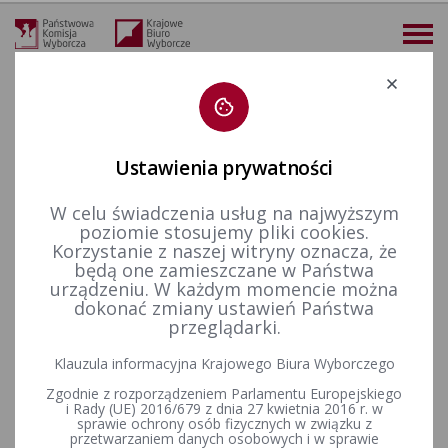
Deklaracja dostępności
Ustawienia prywatności
W celu świadczenia usług na najwyższym
więcej
poziomie stosujemy pliki cookies.
Korzystanie z naszej witryny oznacza, że
Finansowanie polityki
Finansowanie partii politycznych
Sprawozdania finansowe partii politycznych za rok 2012
będą one zamieszczane w Państwa
urządzeniu. W każdym momencie można
dokonać zmiany ustawień Państwa
przeglądarki.
Komunikat Państwowej Komisji Wyborczej z dnia 15 kwietnia
2013 r. w sprawie sprawozdań o źródłach pozyskania
Klauzula informacyjna Krajowego Biura Wyborczego
środków finansowych przez partie polityczne w 2012 r.
Zgodnie z rozporządzeniem Parlamentu Europejskiego
i Rady (UE) 2016/679 z dnia 27 kwietnia 2016 r. w
sprawie ochrony osób fizycznych w związku z
przetwarzaniem danych osobowych i w sprawie
Komunikat Państwowej Komisji Wyborczej z dnia 15 kwietnia