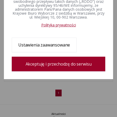
swobodnego przepływu takich danych („RODO”) oraz
2013 r. w sprawie informacji finansowych partii politycznych o
uchylenia dyrektywy 95/46/WE informujemy, że
otrzymanej subwencji oraz o poniesionych z subwencji
administratorem Pani/Pana danych osobowych jest
Krajowe Biuro Wyborcze z siedzibą w Warszawie, przy
wydatkach w 2012 r.
ul. Wiejskiej 10, 00-902 Warszawa.
Polityka prywatności
Komunikat Państwowej Komisji Wyborczej z dnia 7
października 2013 r. o przyjętych i odrzuconych
sprawozdaniach partii politycznych o źródłach pozyskania
środków finansowych w 2012 r.
Ustawienia zaawansowane
Komunikat Państwowej Komisji Wyborczej z dnia 7
Akceptuję i przechodzę do serwisu
października 2013 r. o przyjętych informacjach finansowych o
otrzymanej subwencji oraz o poniesionych z subwencji
wydatkach przez partie polityczne w 2012 r.
1
Aktualności