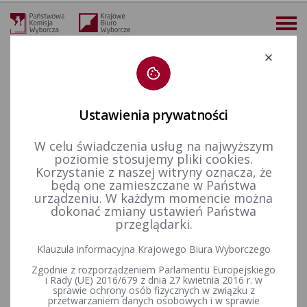
Deklaracja dostępności
Ustawienia prywatności
W celu świadczenia usług na najwyższym
więcej
poziomie stosujemy pliki cookies.
Korzystanie z naszej witryny oznacza, że
Prawo wyborcze
Konstytucja Rzeczypospolitej Polskiej​
będą one zamieszczane w Państwa
urządzeniu. W każdym momencie można
dokonać zmiany ustawień Państwa
KONSTYTUCJA
przeglądarki.
RZECZYPOSPOLITEJ POLSKIEJ
Klauzula informacyjna Krajowego Biura Wyborczego
z dnia 2 kwietnia 1997 r.
Zgodnie z rozporządzeniem Parlamentu Europejskiego
i Rady (UE) 2016/679 z dnia 27 kwietnia 2016 r. w
sprawie ochrony osób fizycznych w związku z
(Dziennik Ustaw Nr 78, poz. 483)
przetwarzaniem danych osobowych i w sprawie
sprostowanie Dziennik Ustaw z 2001 r. Nr 28, poz. 319