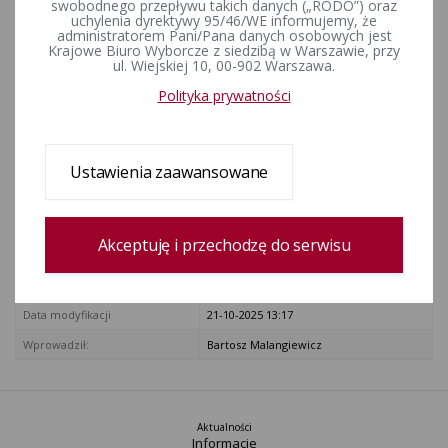
swobodnego przepływu takich danych („RODO”) oraz
zmiana: Dziennik Ustaw z 2006 r. Nr 200, poz. 1471
uchylenia dyrektywy 95/46/WE informujemy, że
Dziennik Ustaw z 2009 r. Nr 114, poz. 946)
administratorem Pani/Pana danych osobowych jest
ZAŁĄCZNIKI
Krajowe Biuro Wyborcze z siedzibą w Warszawie, przy
ul. Wiejskiej 10, 00-902 Warszawa.
konstytucja-rzeczypospolitej-polskiej.pdf
Polityka prywatności
Rejestr zmian
Ustawienia zaawansowane
Data utworzenia
01-12-2015 9:09
Wprowadził:
Bartosz Goździk
Akceptuję i przechodzę do serwisu
zobacz cały rejestr
Data modyfikacji
21-10-2025 13:17
Wprowadził:
Bartosz Malangiewicz
Aktualności
Informacje