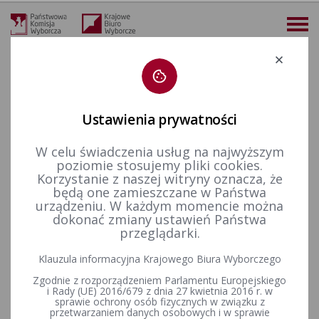
Deklaracja dostępności
Ustawienia prywatności
W celu świadczenia usług na najwyższym
więcej
poziomie stosujemy pliki cookies.
Korzystanie z naszej witryny oznacza, że
Wybory i referenda
Rejestr wyborców
będą one zamieszczane w Państwa
urządzeniu. W każdym momencie można
dokonać zmiany ustawień Państwa
przeglądarki.
Dane wyborcze
Klauzula informacyjna Krajowego Biura Wyborczego
Zgodnie z rozporządzeniem Parlamentu Europejskiego
i Rady (UE) 2016/679 z dnia 27 kwietnia 2016 r. w
sprawie ochrony osób fizycznych w związku z
1
przetwarzaniem danych osobowych i w sprawie