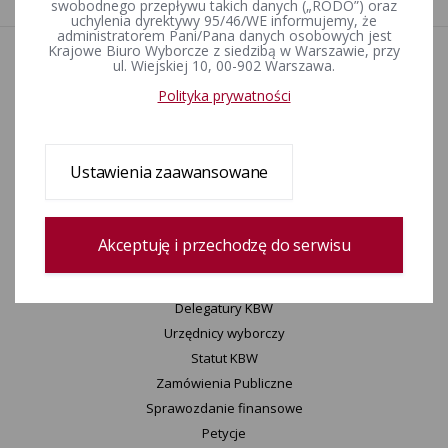
swobodnego przepływu takich danych („RODO”) oraz
uchylenia dyrektywy 95/46/WE informujemy, że
administratorem Pani/Pana danych osobowych jest
Krajowe Biuro Wyborcze z siedzibą w Warszawie, przy
ul. Wiejskiej 10, 00-902 Warszawa.
Aktualności
Informacje
Polityka prywatności
Wyjaśnienia, stanowiska, komunikaty
Uchwały
Konkurs „Wybieram Wybory”
Ustawienia zaawansowane
Archiwum
Akceptuję i przechodzę do serwisu
KBW
Informacje KBW
Zespoły KBW
Delegatury ​KBW
Urzędnicy wyborczy
Statut K​BW
Zamówienia Publiczne
Sprawozdanie finansowe
Petycje