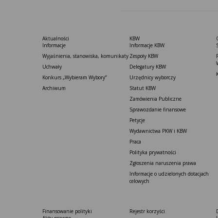
Aktualności
KBW
Informacje
Informacje KBW
Wyjaśnienia, stanowiska, komunikaty
Zespoły KBW
Uchwały
Delegatury ​KBW
Konkurs „Wybieram Wybory”
Urzędnicy wyborczy
Archiwum
Statut K​BW
Zamówienia Publiczne
Sprawozdanie finansowe
Petycje
Wydawnictwa PKW i KBW
Praca
Polityka prywatności
Zgłoszenia naruszenia prawa
Informacje o udzielonych dotacjach
celowych
Finansowanie polityki
Rejestr korzyści
Akty prawne