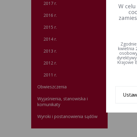
2017 r.
W celu
coo
2016 r.
zamies
2015 r.
2014 r.
Zgodnie
kwietnia 
2013 r.
osobowyc
dyrektywy
Krajowe B
2012 r.
2011 r.
Obwieszczenia
Ustaw
Wyjaśnienia, stanowiska i
komunikaty
Wyroki i postanowienia sądów