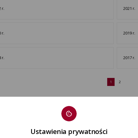
 r.
2021 r.
 r.
2019 r.
 r.
2017 r.
1
2
Ustawienia prywatności