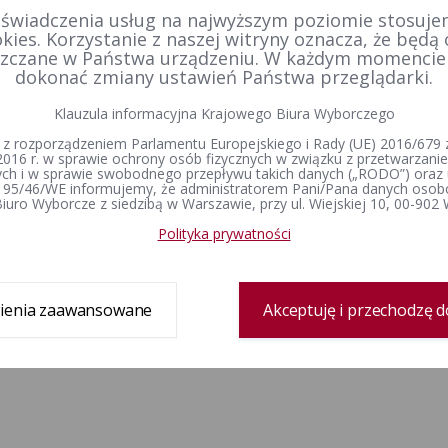
 świadczenia usług na najwyższym poziomie stosujem
kies. Korzystanie z naszej witryny oznacza, że będą
zczane w Państwa urządzeniu. W każdym momenci
dokonać zmiany ustawień Państwa przeglądarki.
Klauzula informacyjna Krajowego Biura Wyborczego
 z rozporządzeniem Parlamentu Europejskiego i Rady (UE) 2016/679 z
2016 r. w sprawie ochrony osób fizycznych w związku z przetwarzan
h i w sprawie swobodnego przepływu takich danych („RODO”) oraz 
 95/46/WE informujemy, że administratorem Pani/Pana danych osob
iuro Wyborcze z siedzibą w Warszawie, przy ul. Wiejskiej 10, 00-902
Polityka prywatności
ienia zaawansowane
Akceptuję i przechodzę d