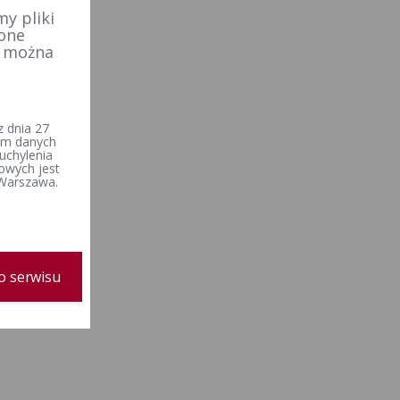
y pliki
 one
e można
 dnia 27
iem danych
uchylenia
owych jest
 Warszawa.
o serwisu