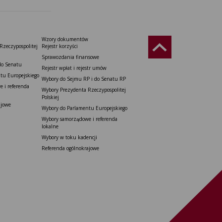
Wzory dokumentów
Rzeczypospolitej
Rejestr korzyści
Sprawozdania finansowe
do Senatu
Rejestr wpłat i rejestr umów
tu Europejskiego
Wybory do Sejmu RP i do Senatu RP
 i referenda
Wybory Prezydenta Rzeczypospolitej
Polskiej
ajowe
Wybory do Parlamentu Europejskiego
Wybory samorządowe i referenda
lokalne
Wybory w toku kadencji
Referenda ogólnokrajowe