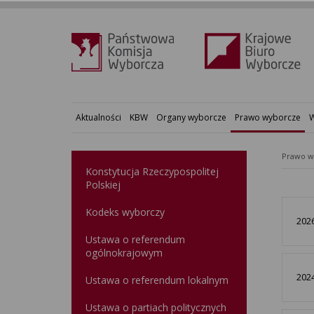
Aktualności
KBW
Organy wyborcze
Prawo wyborcze
W
Prawo w
Konstytucja Rzeczypospolitej
Polskiej​
Kodeks wyborczy
2026
Ustawa o referendum
ogólnokrajowym
2024
Ustawa o referendum lokalnym
Ustawa o partiach politycznych