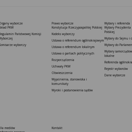
Organy wyborcze
Prawo wyborcze
Wybory i referenda
Skład PKW
Konstytucja Rzeczypospolitej Polskiej​
Wybory Prezydenta 
Polskiej
Regulamin Państwowej Komisji
Kodeks wyborczy
Wyborczej
Wybory do Sejmu i 
Ustawa o referendum ogólnokrajowym
Komisarze wyborczy
Wybory do Parlamen
Ustawa o referendum lokalnym
Wybory samorządowe
Ustawa o partiach politycznych
lokalne
Rozporządzenia
Referenda ogólnokr
Uchwały PKW
Rejestr wyborców
Obwieszczenia
Dane wyborcze
Wyjaśnienia, stanowiska i
komunikaty
Wyroki i postanowienia sądów
Dla mediów
Kontakt
Informacje prasowe