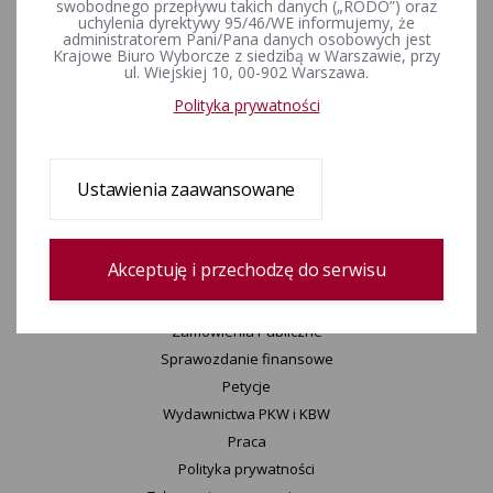
swobodnego przepływu takich danych („RODO”) oraz
uchylenia dyrektywy 95/46/WE informujemy, że
Wyjaśnienia, stanowiska, komunikaty
administratorem Pani/Pana danych osobowych jest
Uchwały
Krajowe Biuro Wyborcze z siedzibą w Warszawie, przy
ul. Wiejskiej 10, 00-902 Warszawa.
Konkurs „Wybieram Wybory”
Polityka prywatności
Archiwum
KBW
Ustawienia zaawansowane
Informacje KBW
Zespoły KBW
Delegatury ​KBW
Akceptuję i przechodzę do serwisu
Urzędnicy wyborczy
Statut K​BW
Zamówienia Publiczne
Sprawozdanie finansowe
Petycje
Wydawnictwa PKW i KBW
Praca
Polityka prywatności