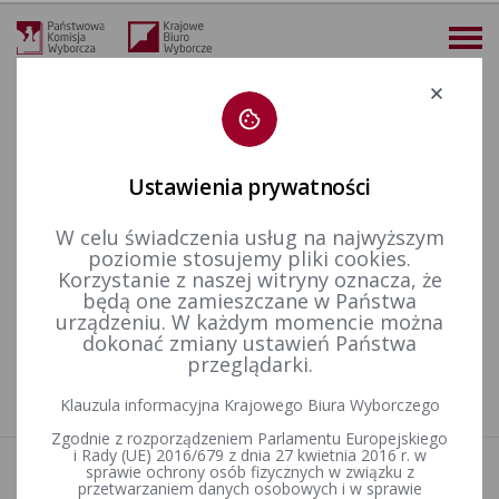
Deklaracja dostępności
Ustawienia prywatności
W celu świadczenia usług na najwyższym
więcej
poziomie stosujemy pliki cookies.
Korzystanie z naszej witryny oznacza, że
Finansowanie polityki
Finansowanie kampanii wyborczych
Wybory Samorządowe
będą one zamieszczane w Państwa
urządzeniu. W każdym momencie można
dokonać zmiany ustawień Państwa
przeglądarki.
Nie znaleziono artykułów
Klauzula informacyjna Krajowego Biura Wyborczego
Zgodnie z rozporządzeniem Parlamentu Europejskiego
i Rady (UE) 2016/679 z dnia 27 kwietnia 2016 r. w
sprawie ochrony osób fizycznych w związku z
Aktualności
przetwarzaniem danych osobowych i w sprawie
Informacje