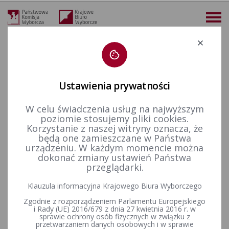
Deklaracja dostępności
Ustawienia prywatności
W celu świadczenia usług na najwyższym
więcej
poziomie stosujemy pliki cookies.
Korzystanie z naszej witryny oznacza, że
Wzory dokumentów
Sprawozdania finansowe
Partie polityczne
będą one zamieszczane w Państwa
urządzeniu. W każdym momencie można
dokonać zmiany ustawień Państwa
przeglądarki.
Rozporządzenie Ministra Finansów z dnia 27 września 2023 r.
w sprawie sprawozdania o źródłach pozyskania środków
Klauzula informacyjna Krajowego Biura Wyborczego
finansowych (Dz. U. poz. 2076).
Zgodnie z rozporządzeniem Parlamentu Europejskiego
i Rady (UE) 2016/679 z dnia 27 kwietnia 2016 r. w
sprawie ochrony osób fizycznych w związku z
przetwarzaniem danych osobowych i w sprawie
Rozporządzenie Ministra Finansów z dnia 27 września 2023 r.