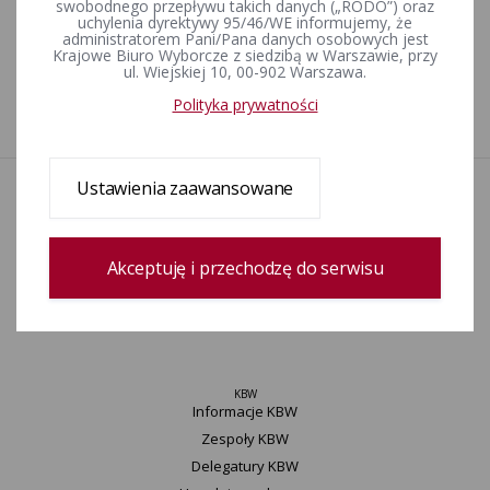
swobodnego przepływu takich danych („RODO”) oraz
w sprawie informacji finansowej o otrzymanej subwencji oraz
uchylenia dyrektywy 95/46/WE informujemy, że
o poniesionych z subwencji wydatkach (Dz. U. poz. 2055).
administratorem Pani/Pana danych osobowych jest
Krajowe Biuro Wyborcze z siedzibą w Warszawie, przy
ul. Wiejskiej 10, 00-902 Warszawa.
Polityka prywatności
1
Ustawienia zaawansowane
Aktualności
Informacje
Wyjaśnienia, stanowiska, komunikaty
Akceptuję i przechodzę do serwisu
Uchwały
Konkurs „Wybieram Wybory”
Archiwum
KBW
Informacje KBW
Zespoły KBW
Delegatury ​KBW