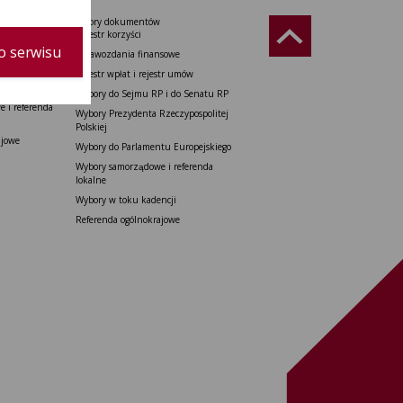
Wzory dokumentów
Rzeczypospolitej
Rejestr korzyści
o serwisu
Sprawozdania finansowe
do Senatu
Rejestr wpłat i rejestr umów
tu Europejskiego
Wybory do Sejmu RP i do Senatu RP
 i referenda
Wybory Prezydenta Rzeczypospolitej
Polskiej
ajowe
Wybory do Parlamentu Europejskiego
Wybory samorządowe i referenda
lokalne
Wybory w toku kadencji
Referenda ogólnokrajowe