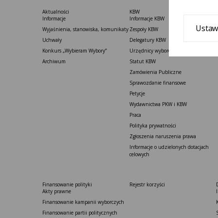
Aktualności
KBW
Informacje
Informacje KBW
Ustaw
Wyjaśnienia, stanowiska, komunikaty
Zespoły KBW
Uchwały
Delegatury ​KBW
Konkurs „Wybieram Wybory”
Urzędnicy wyborczy
Archiwum
Statut K​BW
Zamówienia Publiczne
Sprawozdanie finansowe
Petycje
Wydawnictwa PKW i KBW
Praca
Polityka prywatności
Zgłoszenia naruszenia prawa
Informacje o udzielonych dotacjach
celowych
Finansowanie polityki
Rejestr korzyści
Akty prawne
Finansowanie kampanii wyborczych
Finansowanie partii politycznych