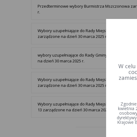
Przedterminowe wybory Burmistrza Mszczonowa zar
r.
Wybory uzupełniające do Rady Miejskiej w Czerwieńs
zarządzone na dzień 30 marca 2025 r.
wybory uzupełniające do Rady Gminy Babice w okręg
na dzień 30 marca 2025 r.
W celu
coo
zamies
Wybory uzupełniające do Rady Miejskiej w Małomicac
zarządzone na dzień 30 marca 2025 r.
Zgodnie
Wybory uzupełniające do Rady Miejskiej w Piwniczne
kwietnia 
13 zarządzone na dzień 30 marca 2025 r.
osobowyc
dyrektywy
Krajowe B