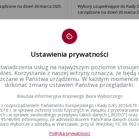
ządzone na dzień 30 marca 2025
Wybory uzupełniające do Rady Gm
zarządzone na dzień 30 marca 20
ku, w okręgu wyborczym nr 9,
Wybory uzupełniające do Rady M
zarządzone na dzień 30 marca 20
Ustawienia prywatności
u wyborczym nr 14, zarządzone
2025-03-30 Wybory przedtermino
 świadczenia usług na najwyższym poziomie stosujem
kies. Korzystanie z naszej witryny oznacza, że będą
zczane w Państwa urządzeniu. W każdym momenci
h, w okręgu wyborczym nr 9,
Wybory uzupełniające do Rady 
dokonać zmiany ustawień Państwa przeglądarki.
dzień 30 marca 2025 r. - bez gło
Klauzula informacyjna Krajowego Biura Wyborczego
 z rozporządzeniem Parlamentu Europejskiego i Rady (UE) 2016/679 z
j-Zdroju w okręgu wyborczym nr
Wybory uzupełniające do Rady G
2016 r. w sprawie ochrony osób fizycznych w związku z przetwarzan
zarządzone na dzień 30 marca 20
h i w sprawie swobodnego przepływu takich danych („RODO”) oraz 
 95/46/WE informujemy, że administratorem Pani/Pana danych osob
iuro Wyborcze z siedzibą w Warszawie, przy ul. Wiejskiej 10, 00-902
Polityka prywatności