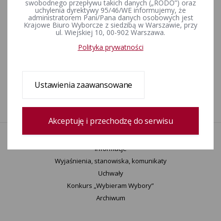
swobodnego przepływu takich danych („RODO”) oraz
wyborczym nr 5, zarządzone na dzień 16 lutego 2025 r. (6
uchylenia dyrektywy 95/46/WE informujemy, że
października 2024 r.)
administratorem Pani/Pana danych osobowych jest
Krajowe Biuro Wyborcze z siedzibą w Warszawie, przy
ul. Wiejskiej 10, 00-902 Warszawa.
Wybory uzupełniające do Rady Gminy Wiśniew w okręgu
Polityka prywatności
wyborczym nr 3 zarządzone na dzień 16 lutego 2025 r.
Ustawienia zaawansowane
Wybory uzupełniające do Rady Gminy Dywity w okręgu
wyborczym nr 7 zarządzone na dzień 16 lutego 2025 r.
Akceptuję i przechodzę do serwisu
Aktualności
Informacje
Wyjaśnienia, stanowiska, komunikaty
Uchwały
Konkurs „Wybieram Wybory”
Archiwum