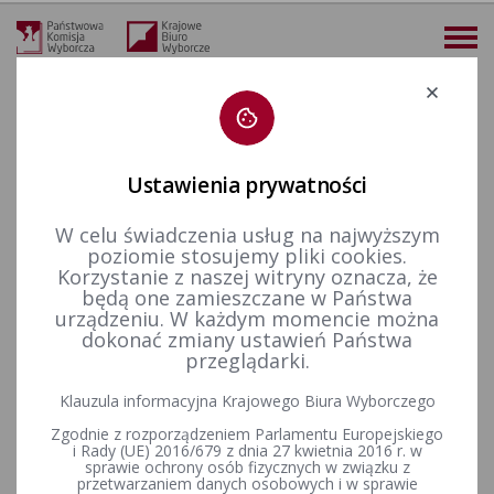
Deklaracja dostępności
Ustawienia prywatności
W celu świadczenia usług na najwyższym
09-02-2025
poziomie stosujemy pliki cookies.
KALENDARIUM 16-02-2025
Korzystanie z naszej witryny oznacza, że
będą one zamieszczane w Państwa
urządzeniu. W każdym momencie można
23-02-2025
dokonać zmiany ustawień Państwa
przeglądarki.
Wybory uzupełniające do Rady Miejskiej w Szprotawie, w
okręgu wyborczym nr 2, zarządzone na dzień 16 lutego 2025 r.
Klauzula informacyjna Krajowego Biura Wyborczego
(6 października 2024 r.)
Zgodnie z rozporządzeniem Parlamentu Europejskiego
i Rady (UE) 2016/679 z dnia 27 kwietnia 2016 r. w
sprawie ochrony osób fizycznych w związku z
przetwarzaniem danych osobowych i w sprawie
Wybory uzupełniające do Rady Gminy Bojadła, w okręgu