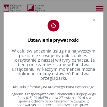
Deklaracja dostępności
Ustawienia prywatności
W celu świadczenia usług na najwyższym
KALENDARIUM 02-02-2025
poziomie stosujemy pliki cookies.
Korzystanie z naszej witryny oznacza, że
będą one zamieszczane w Państwa
09-02-2025
urządzeniu. W każdym momencie można
dokonać zmiany ustawień Państwa
przeglądarki.
Wybory uzupełniające do Rady Miejskiej w Gąsawie
zarządzone na dzień 2 lutego 2025 r.
Klauzula informacyjna Krajowego Biura Wyborczego
Zgodnie z rozporządzeniem Parlamentu Europejskiego
Wybory uzupełniające do Rady Gminy Świeszyno w okręgu
i Rady (UE) 2016/679 z dnia 27 kwietnia 2016 r. w
sprawie ochrony osób fizycznych w związku z
wyborczym nr 7 zarządzone na dzień 2 lutego 2025 r.
przetwarzaniem danych osobowych i w sprawie