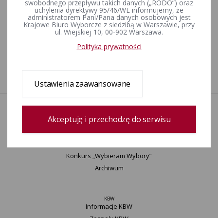
swobodnego przepływu takich danych („RODO”) oraz
uchylenia dyrektywy 95/46/WE informujemy, że
administratorem Pani/Pana danych osobowych jest
Wybory uzupełniające do Rady Gminy Białogard w okręgu
Krajowe Biuro Wyborcze z siedzibą w Warszawie, przy
wyborczym nr 7 zarządzone na dzień 2 lutego 2025 r.
ul. Wiejskiej 10, 00-902 Warszawa.
Polityka prywatności
Wybory uzupełniające do Rady Miejskiej w Drawnie w okręgu
wyborczym nr 1 zarządzone na dzień 2 lutego 2025 r.
Ustawienia zaawansowane
Aktualności
Akceptuję i przechodzę do serwisu
Informacje
Wyjaśnienia, stanowiska, komunikaty
Uchwały
Konkurs „Wybieram Wybory”
Archiwum
KBW
Informacje KBW