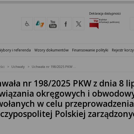
Deklaracja dostępności
ybory i referenda
Wzory dokumentów
Finansowanie polityki
Rejestr korzy
ści
Uchwały
Uchwała nr 198/2025 PKW z dnia 8 lipca 2025 r. w sprawie rozwiązania okręgowych i obwodowych komisji wyborczych powołanych w celu przeprowadzenia wyborów Prezydenta Rzeczypospolitej Polskiej zarządzonych na dzień 18 maja 2025 r.
wała nr 198/2025 PKW z dnia 8 li
wiązania okręgowych i obwodowy
ołanych w celu przeprowadzeni
czypospolitej Polskiej zarządzon