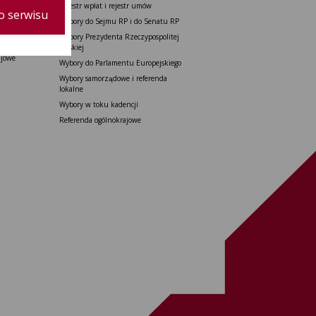
do Senatu
Rejestr wpłat i rejestr umów
o serwisu
tu Europejskiego
Wybory do Sejmu RP i do Senatu RP
 i referenda
Wybory Prezydenta Rzeczypospolitej
Polskiej
ajowe
Wybory do Parlamentu Europejskiego
Wybory samorządowe i referenda
lokalne
Wybory w toku kadencji
Referenda ogólnokrajowe