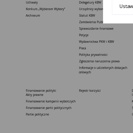
Uchwały
Delegatury ​KBW
Ustaw
Konkurs „Wybieram Wybory”
Urzędnicy wyborczy
Archiwum
Statut K​BW
Zamówienia Publiczne
Sprawozdanie finansowe
Petycje
Wydawnictwa PKW i KBW
Praca
Polityka prywatności
Zgłoszenia naruszenia prawa
Informacje o udzielonych dotacjach
celowych
Finansowanie polityki
Rejestr korzyści
Akty prawne
Finansowanie kampanii wyborczych
Finansowanie partii politycznych
Partie polityczne