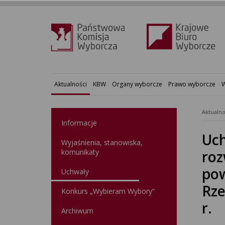
Aktualności
KBW
Organy wyborcze
Prawo wyborcze
W
Aktualno
Informacje
Uch
Wyjaśnienia, stanowiska,
komunikaty
roz
pow
Uchwały
Rze
Konkurs „Wybieram Wybory”
r.
Archiwum