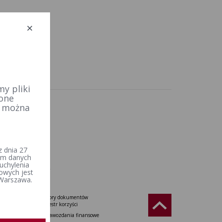
y pliki
 one
e można
 dnia 27
iem danych
uchylenia
owych jest
 Warszawa.
Wzory dokumentów
Rzeczypospolitej
Rejestr korzyści
Sprawozdania finansowe