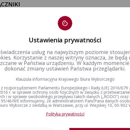
CZNIKI
ła nr 198/2025 PKW z dnia 8 lipca 2025 r. w sprawie
iązania okręgowych i obwodowych komisji wyborczych
łanych w celu przeprowadzenia wyborów Prezydenta
ypospolitej Polskiej zarządzonych na dzień 18 maja 2025 r.
Ustawienia prywatności
tr zmian
 świadczenia usług na najwyższym poziomie stosujem
kies. Korzystanie z naszej witryny oznacza, że będą
zczane w Państwa urządzeniu. W każdym momenci
tworzenia
08-07-2025 18:40
dokonać zmiany ustawień Państwa przeglądarki.
dził:
Patrycja Foryt
Klauzula informacyjna Krajowego Biura Wyborczego
 z rozporządzeniem Parlamentu Europejskiego i Rady (UE) 2016/679 z
2016 r. w sprawie ochrony osób fizycznych w związku z przetwarzan
h i w sprawie swobodnego przepływu takich danych („RODO”) oraz 
 95/46/WE informujemy, że administratorem Pani/Pana danych osob
iuro Wyborcze z siedzibą w Warszawie, przy ul. Wiejskiej 10, 00-902
Polityka prywatności
Organy wyborcze
Prawo wyborcze
Wybory i referenda
Skład PKW
Konstytucja Rzeczypospolitej Polskiej​
Wybory Prezydenta 
Polskiej
Regulamin Państwowej Komisji
Kodeks wyborczy